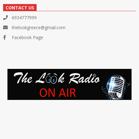
CONTACT US
6934777999
thelookgreece@gmail.com
Facebook Page