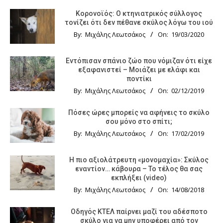
Κορονοϊός: Ο κτηνιατρικός σύλλογος
τονίζει ότι δεν πέθανε σκύλος λόγω του ιού
By:
Μιχάλης Λεωτσάκος
On:
19/03/2020
Εντόπισαν σπάνιο ζώο που νόμιζαν ότι είχε
εξαφανιστεί – Μοιάζει με ελάφι και
ποντίκι
By:
Μιχάλης Λεωτσάκος
On:
02/12/2019
Πόσες ώρες μπορείς να αφήνεις το σκύλο
σου μόνο στο σπίτι;
By:
Μιχάλης Λεωτσάκος
On:
17/02/2019
Η πιο αξιολάτρευτη «μονομαχία»: Σκύλος
εναντίον… κάβουρα – Το τέλος θα σας
εκπλήξει (video)
By:
Μιχάλης Λεωτσάκος
On:
14/08/2018
Οδηγός KTΕΛ παίρνει μαζί του αδέσποτο
σκύλο για να μην υποφέρει από τον