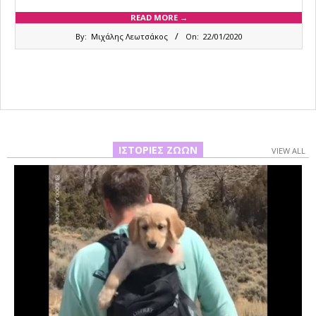
READ MORE →
2020-
By:
Μιχάλης Λεωτσάκος
On:
22/01/2020
01-
22
ΙΣΤΟΡΊΕΣ ΖΏΩΝ
VIEW ALL