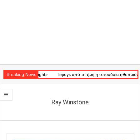
Secondary
κό «Ray of Light»
Navigation
Breaking News
Έφυγε από τη ζωή η σπουδαία ηθοποιός Μάρω
Menu
Ray Winstone