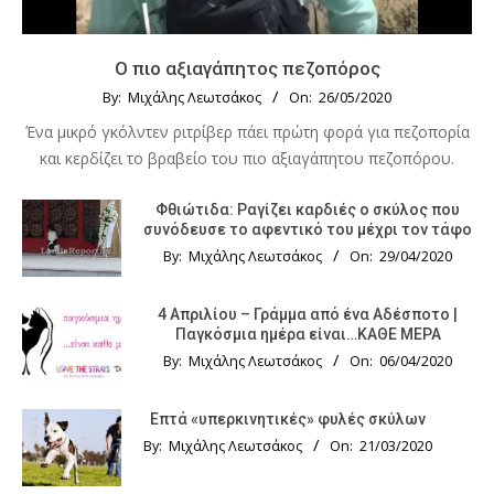
Ο πιο αξιαγάπητος πεζοπόρος
By:
Μιχάλης Λεωτσάκος
On:
26/05/2020
Ένα μικρό γκόλντεν ριτρίβερ πάει πρώτη φορά για πεζοπορία
και κερδίζει το βραβείο του πιο αξιαγάπητου πεζοπόρου.
Φθιώτιδα: Ραγίζει καρδιές ο σκύλος που
συνόδευσε το αφεντικό του μέχρι τον τάφο
By:
Μιχάλης Λεωτσάκος
On:
29/04/2020
4 Απριλίου – Γράμμα από ένα Αδέσποτο |
Παγκόσμια ημέρα είναι…ΚΑΘΕ ΜΕΡΑ
By:
Μιχάλης Λεωτσάκος
On:
06/04/2020
Επτά «υπερκινητικές» φυλές σκύλων
By:
Μιχάλης Λεωτσάκος
On:
21/03/2020