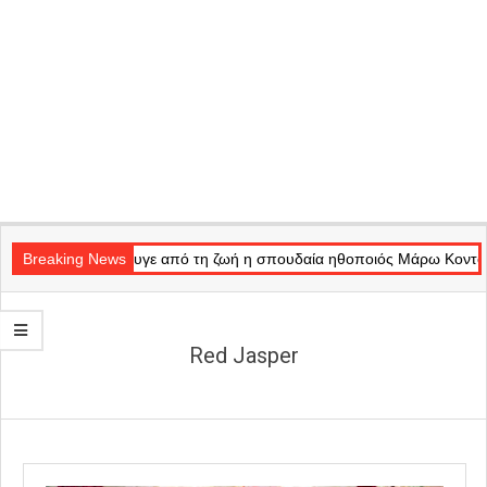
Secondary
ight»
Navigation
Breaking News
Έφυγε από τη ζωή η σπουδαία ηθοποιός Μάρω Κοντού
Menu
Red Jasper