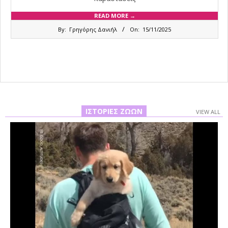
READ MORE →
2025-
By:
Γρηγόρης Δανιήλ
On:
15/11/2025
11-
15
ΙΣΤΟΡΊΕΣ ΖΏΩΝ
VIEW ALL