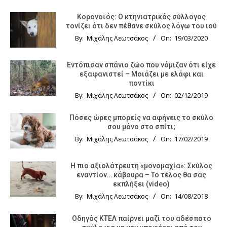
Κορονοϊός: Ο κτηνιατρικός σύλλογος
τονίζει ότι δεν πέθανε σκύλος λόγω του ιού
By:
Μιχάλης Λεωτσάκος
On:
19/03/2020
Εντόπισαν σπάνιο ζώο που νόμιζαν ότι είχε
εξαφανιστεί – Μοιάζει με ελάφι και
ποντίκι
By:
Μιχάλης Λεωτσάκος
On:
02/12/2019
Πόσες ώρες μπορείς να αφήνεις το σκύλο
σου μόνο στο σπίτι;
By:
Μιχάλης Λεωτσάκος
On:
17/02/2019
Η πιο αξιολάτρευτη «μονομαχία»: Σκύλος
εναντίον… κάβουρα – Το τέλος θα σας
εκπλήξει (video)
By:
Μιχάλης Λεωτσάκος
On:
14/08/2018
Οδηγός KTΕΛ παίρνει μαζί του αδέσποτο