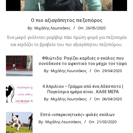
Ο πιο αξιαγάπητος πεζοπόρος
By:
Μιχάλης Λεωτσάκος
On:
26/05/2020
Ένα μικρό γκόλντεν ριτρίβερ πάει πρώτη φορά για πεζοπορία
και κερδίζει το βραβείο του πιο αξιαγάπητου πεζοπόρου.
Φθιώτιδα: Ραγίζει καρδιές ο σκύλος που
συνόδευσε το αφεντικό του μέχρι τον τάφο
By:
Μιχάλης Λεωτσάκος
On:
29/04/2020
4 Απριλίου – Γράμμα από ένα Αδέσποτο |
Παγκόσμια ημέρα είναι…ΚΑΘΕ ΜΕΡΑ
By:
Μιχάλης Λεωτσάκος
On:
06/04/2020
Επτά «υπερκινητικές» φυλές σκύλων
By:
Μιχάλης Λεωτσάκος
On:
21/03/2020