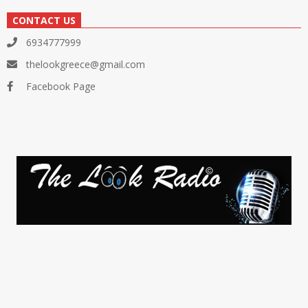
CONTACT US
6934777999
thelookgreece@gmail.com
Facebook Page