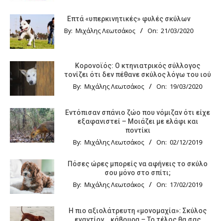
Επτά «υπερκινητικές» φυλές σκύλων
By:
Μιχάλης Λεωτσάκος
On:
21/03/2020
Κορονοϊός: Ο κτηνιατρικός σύλλογος
τονίζει ότι δεν πέθανε σκύλος λόγω του ιού
By:
Μιχάλης Λεωτσάκος
On:
19/03/2020
Εντόπισαν σπάνιο ζώο που νόμιζαν ότι είχε
εξαφανιστεί – Μοιάζει με ελάφι και
ποντίκι
By:
Μιχάλης Λεωτσάκος
On:
02/12/2019
Πόσες ώρες μπορείς να αφήνεις το σκύλο
σου μόνο στο σπίτι;
By:
Μιχάλης Λεωτσάκος
On:
17/02/2019
Η πιο αξιολάτρευτη «μονομαχία»: Σκύλος
εναντίον… κάβουρα – Το τέλος θα σας