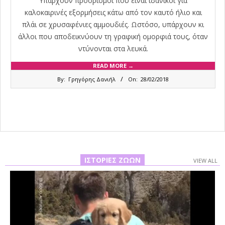
Υπάρχουν προορισμοί που είναι ιδανικοί για
καλοκαιρινές εξορμήσεις κάτω από τον καυτό ήλιο και
πλάι σε χρυσαφένιες αμμουδιές. Ωστόσο, υπάρχουν κι
άλλοι που αποδεικνύουν τη γραφική ομορφιά τους, όταν
ντύνονται στα λευκά.
READ MORE →
2018-
By:
Γρηγόρης Δανιήλ
On:
28/02/2018
02-
28
ΙΣΤΟΡΊΕΣ ΖΏΩΝ
VIEW ALL