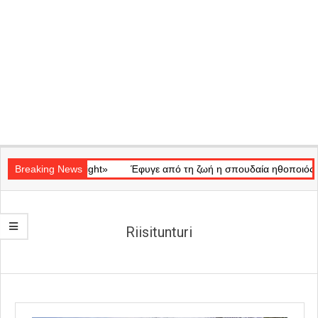
Secondary
κό «Ray of Light»
Navigation
Breaking News
Έφυγε από τη ζωή η σπουδαία ηθοποιός Μάρω 
Menu
Riisitunturi