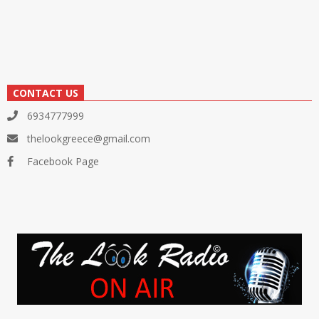
CONTACT US
6934777999
thelookgreece@gmail.com
Facebook Page