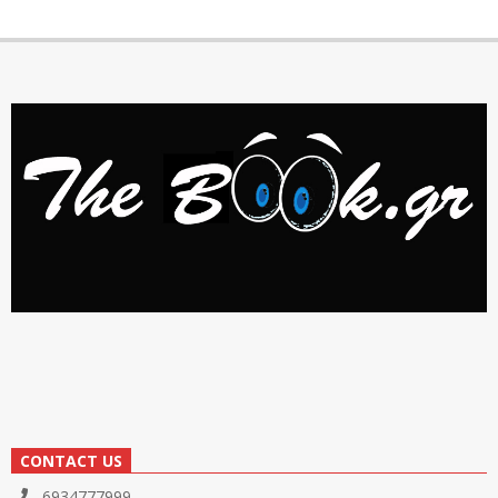
CONTACT US
6934777999