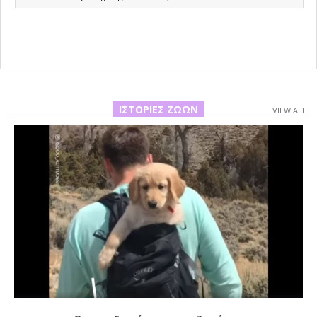
10-
26
ΙΣΤΟΡΊΕΣ ΖΏΩΝ
VIEW ALL