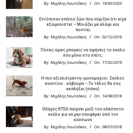
By:
Μιχάλης Λεωτσάκος
On:
19/03/2020
Εντόπισαν σπάνιο ζώο που νόμιζαν ότι είχε
εξαφανιστεί – Μοιάζει με ελάφι και
ποντίκι
By:
Μιχάλης Λεωτσάκος
On:
02/12/2019
Πόσες ώρες μπορείς να αφήνεις το σκύλο
σου μόνο στο σπίτι;
By:
Μιχάλης Λεωτσάκος
On:
17/02/2019
Η πιο αξιολάτρευτη «μονομαχία»: Σκύλος
εναντίον… κάβουρα – Το τέλος θα σας
εκπλήξει (video)
By:
Μιχάλης Λεωτσάκος
On:
14/08/2018
Οδηγός KTΕΛ παίρνει μαζί του αδέσποτο
σκύλο για να μην υποφέρει από τον
καύσωνα
By:
Μιχάλης Λεωτσάκος
On:
08/07/2018