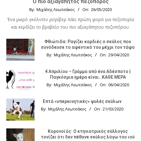
Ο πιο αξιαγάπητος πεζοπόρος
By:
Μιχάλης Λεωτσάκος
On:
26/05/2020
Ένα μικρό γκόλντεν ριτρίβερ πάει πρώτη φορά για πεζοπορία
και κερδίζει το βραβείο του πιο αξιαγάπητου πεζοπόρου.
Φθιώτιδα: Ραγίζει καρδιές ο σκύλος που
συνόδευσε το αφεντικό του μέχρι τον τάφο
By:
Μιχάλης Λεωτσάκος
On:
29/04/2020
4 Απριλίου – Γράμμα από ένα Αδέσποτο |
Παγκόσμια ημέρα είναι…ΚΑΘΕ ΜΕΡΑ
By:
Μιχάλης Λεωτσάκος
On:
06/04/2020
Επτά «υπερκινητικές» φυλές σκύλων
By:
Μιχάλης Λεωτσάκος
On:
21/03/2020
Κορονοϊός: Ο κτηνιατρικός σύλλογος
τονίζει ότι δεν πέθανε σκύλος λόγω του ιού