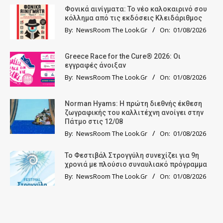
Φονικά αινίγματα: Το νέο καλοκαιρινό σου
κόλλημα από τις εκδόσεις Κλειδάριθμος
By:
NewsRoom The Look.Gr
On:
01/08/2026
Greece Race for the Cure® 2026: Οι
εγγραφές άνοιξαν
By:
NewsRoom The Look.Gr
On:
01/08/2026
Norman Hyams: Η πρώτη διεθνής έκθεση
ζωγραφικής του καλλιτέχνη ανοίγει στην
Πάτμο στις 12/08
By:
NewsRoom The Look.Gr
On:
01/08/2026
Το Φεστιβάλ Στρογγύλη συνεχίζει για 9η
χρονιά με πλούσιο συναυλιακό πρόγραμμα
By:
NewsRoom The Look.Gr
On:
01/08/2026