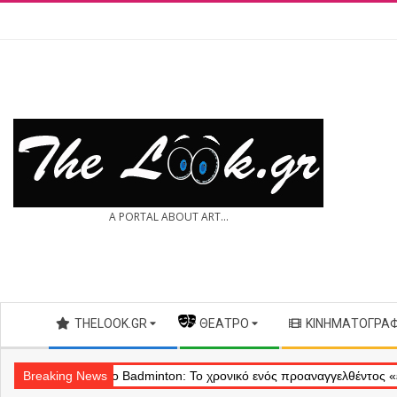
Skip
to
content
THE
A PORTAL ABOUT ART...
LOOK.GR
Secondary
THELOOK.GR
— ΘΈΑΤΡΟ
ΚΙΝΗΜΑΤΟΓΡΆ
Navigation
Menu
Breaking News
Θέατρο Badminton: Το χρονικό ενός προαναγγελθέντος «εγκλήματο