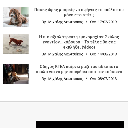
Πόσες ώρες μπορείς να αφήνεις το σκύλο σου
μόνο στο σπίτι;
By:
Μιχάλης Λεωτσάκος
On:
17/02/2019
Η πιο αξιολάτρευτη «μονομαχία»: Σκύλος
εναντίον… κάβουρα – Το τέλος θα σας
εκπλήξει (video)
By:
Μιχάλης Λεωτσάκος
On:
14/08/2018
Οδηγός KTΕΛ παίρνει μαζί του αδέσποτο
σκύλο για να μην υποφέρει από τον καύσωνα
By:
Μιχάλης Λεωτσάκος
On:
08/07/2018