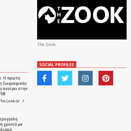
The Zook
SOCIAL PROFILES
: Η πρώτη
ση ζωγραφικής
η ανοίγει στην
/08
he Look.Gr
τρογγύλη
9η χρονιά με
υλιακό