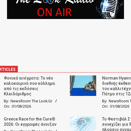
RTICLES
Φονικά αινίγματα: Το νέο
Norman Hyams
καλοκαιρινό σου κόλλημα
διεθνής έκθε
από τις εκδόσεις
του καλλιτέχν
Κλειδάριθμος
Πάτμο στις 12
By:
NewsRoom The Look.Gr
By:
NewsRoom T
On:
01/08/2026
On:
01/08/2026
Greece Race for the Cure®
Το Φεστιβάλ Σ
2026: Οι εγγραφές άνοιξαν
συνεχίζει για 
πλούσιο συνα