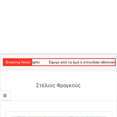
Secondary
κό «Ray of Light»
Navigation
Breaking News
Έφυγε από τη ζωή η σπουδαία ηθοποιός Μάρω
Menu
Στέλιος Φραγκούς