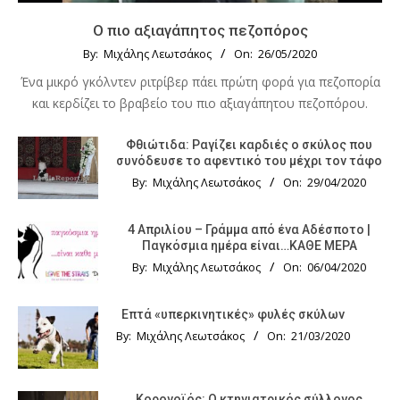
Ο πιο αξιαγάπητος πεζοπόρος
By:
Μιχάλης Λεωτσάκος
On:
26/05/2020
Ένα μικρό γκόλντεν ριτρίβερ πάει πρώτη φορά για πεζοπορία
και κερδίζει το βραβείο του πιο αξιαγάπητου πεζοπόρου.
Φθιώτιδα: Ραγίζει καρδιές ο σκύλος που
συνόδευσε το αφεντικό του μέχρι τον τάφο
By:
Μιχάλης Λεωτσάκος
On:
29/04/2020
4 Απριλίου – Γράμμα από ένα Αδέσποτο |
Παγκόσμια ημέρα είναι…ΚΑΘΕ ΜΕΡΑ
By:
Μιχάλης Λεωτσάκος
On:
06/04/2020
Επτά «υπερκινητικές» φυλές σκύλων
By:
Μιχάλης Λεωτσάκος
On:
21/03/2020
Κορονοϊός: Ο κτηνιατρικός σύλλογος