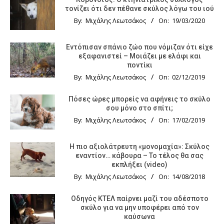
τονίζει ότι δεν πέθανε σκύλος λόγω του ιού
By:
Μιχάλης Λεωτσάκος
On:
19/03/2020
Εντόπισαν σπάνιο ζώο που νόμιζαν ότι είχε
εξαφανιστεί – Μοιάζει με ελάφι και
ποντίκι
By:
Μιχάλης Λεωτσάκος
On:
02/12/2019
Πόσες ώρες μπορείς να αφήνεις το σκύλο
σου μόνο στο σπίτι;
By:
Μιχάλης Λεωτσάκος
On:
17/02/2019
Η πιο αξιολάτρευτη «μονομαχία»: Σκύλος
εναντίον… κάβουρα – Το τέλος θα σας
εκπλήξει (video)
By:
Μιχάλης Λεωτσάκος
On:
14/08/2018
Οδηγός KTΕΛ παίρνει μαζί του αδέσποτο
σκύλο για να μην υποφέρει από τον
καύσωνα