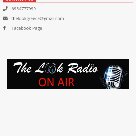
6934777999
thelookgreece@gmail.com
Facebook Page