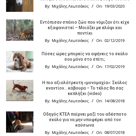
By:
Μιχάλης Λεωτσάκος
On:
19/03/2020
Εντόπισαν σπάνιο ζώο που νόμιζαν ότι είχε
εξαφανιστεί – Μοιάζει με ελάφι και
ποντίκι
By:
Μιχάλης Λεωτσάκος
On:
02/12/2019
Πόσες ώρες μπορείς να αφήνεις το σκύλο
σου μόνο στο σπίτι;
By:
Μιχάλης Λεωτσάκος
On:
17/02/2019
Η πιο αξιολάτρευτη «μονομαχία»: Σκύλος
εναντίον… κάβουρα – Το τέλος θα σας
εκπλήξει (video)
By:
Μιχάλης Λεωτσάκος
On:
14/08/2018
Οδηγός KTΕΛ παίρνει μαζί του αδέσποτο
σκύλο για να μην υποφέρει από τον
καύσωνα
By:
Μιχάλης Λεωτσάκος
On:
08/07/2018