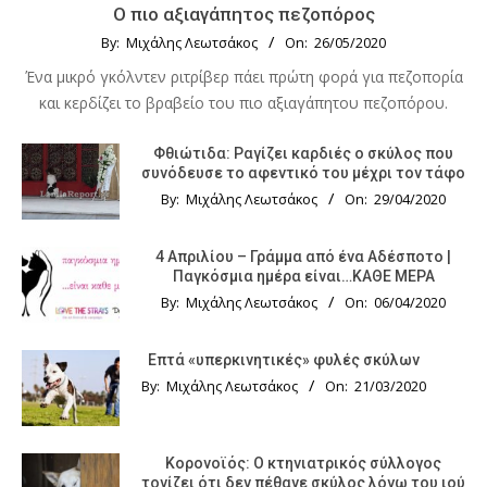
Ο πιο αξιαγάπητος πεζοπόρος
By:
Μιχάλης Λεωτσάκος
On:
26/05/2020
Ένα μικρό γκόλντεν ριτρίβερ πάει πρώτη φορά για πεζοπορία
και κερδίζει το βραβείο του πιο αξιαγάπητου πεζοπόρου.
Φθιώτιδα: Ραγίζει καρδιές ο σκύλος που
συνόδευσε το αφεντικό του μέχρι τον τάφο
By:
Μιχάλης Λεωτσάκος
On:
29/04/2020
4 Απριλίου – Γράμμα από ένα Αδέσποτο |
Παγκόσμια ημέρα είναι…ΚΑΘΕ ΜΕΡΑ
By:
Μιχάλης Λεωτσάκος
On:
06/04/2020
Επτά «υπερκινητικές» φυλές σκύλων
By:
Μιχάλης Λεωτσάκος
On:
21/03/2020
Κορονοϊός: Ο κτηνιατρικός σύλλογος
τονίζει ότι δεν πέθανε σκύλος λόγω του ιού