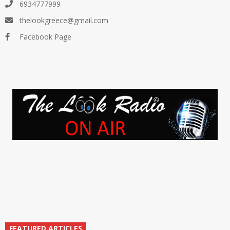
6934777999
thelookgreece@gmail.com
Facebook Page
FEATURED ARTICLES