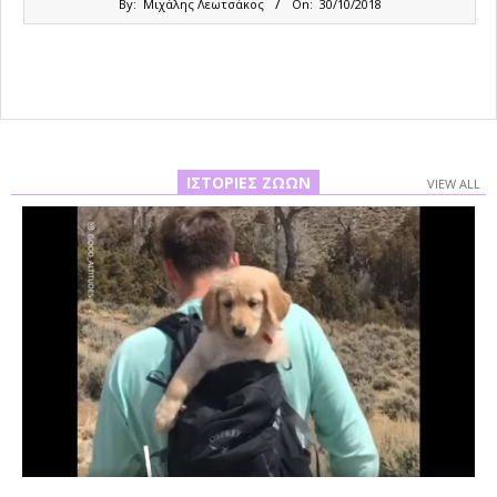
By:
Μιχάλης Λεωτσάκος
On:
30/10/2018
10-
30
ΙΣΤΟΡΊΕΣ ΖΏΩΝ
VIEW ALL