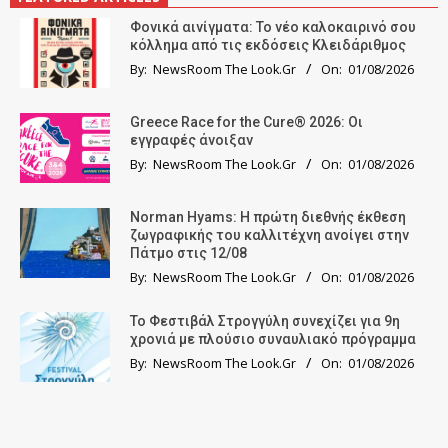
Φονικά αινίγματα: Το νέο καλοκαιρινό σου
κόλλημα από τις εκδόσεις Κλειδάριθμος
By:
NewsRoom The Look.Gr
On:
01/08/2026
Greece Race for the Cure® 2026: Οι
εγγραφές άνοιξαν
By:
NewsRoom The Look.Gr
On:
01/08/2026
Norman Hyams: Η πρώτη διεθνής έκθεση
ζωγραφικής του καλλιτέχνη ανοίγει στην
Πάτμο στις 12/08
By:
NewsRoom The Look.Gr
On:
01/08/2026
Το Φεστιβάλ Στρογγύλη συνεχίζει για 9η
χρονιά με πλούσιο συναυλιακό πρόγραμμα
By:
NewsRoom The Look.Gr
On:
01/08/2026