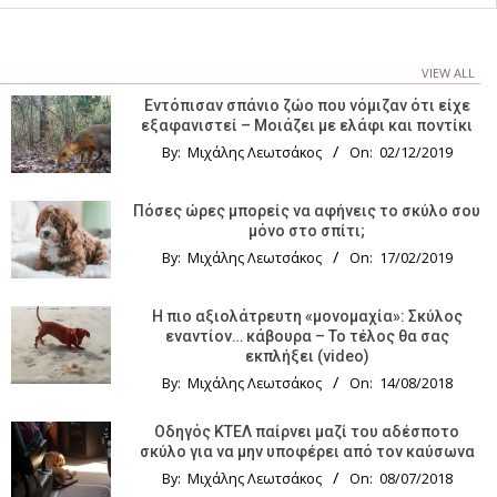
VIEW ALL
Εντόπισαν σπάνιο ζώο που νόμιζαν ότι είχε
εξαφανιστεί – Μοιάζει με ελάφι και ποντίκι
By:
Μιχάλης Λεωτσάκος
On:
02/12/2019
Πόσες ώρες μπορείς να αφήνεις το σκύλο σου
μόνο στο σπίτι;
By:
Μιχάλης Λεωτσάκος
On:
17/02/2019
Η πιο αξιολάτρευτη «μονομαχία»: Σκύλος
εναντίον… κάβουρα – Το τέλος θα σας
εκπλήξει (video)
By:
Μιχάλης Λεωτσάκος
On:
14/08/2018
Οδηγός KTΕΛ παίρνει μαζί του αδέσποτο
σκύλο για να μην υποφέρει από τον καύσωνα
By:
Μιχάλης Λεωτσάκος
On:
08/07/2018