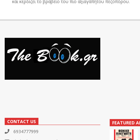
και κερδίζει το βραβείο του πιο αξιαγάπητου πεζοπόρου.
CONTACT US
FEATURED A
6934777999