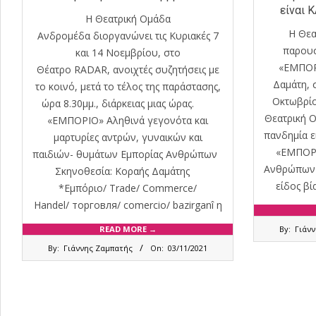
είναι 
Η Θεατρική Ομάδα
Η Θεα
Ανδρομέδα διοργανώνει τις Κυριακές 7
παρουσ
και 14 Νοεμβρίου, στο
«ΕΜΠΟΡ
Θέατρο RADAR, ανοιχτές συζητήσεις με
Δαμάτη, 
το κοινό, μετά το τέλος της παράστασης,
Οκτωβρί
ώρα 8.30μμ., διάρκειας μιας ώρας.
Θεατρική 
«ΕΜΠΟΡΙΟ» Αληθινά γεγονότα και
πανδημία ε
μαρτυρίες αντρών, γυναικών και
«ΕΜΠΟΡΙΟ
παιδιών- θυμάτων Εμπορίας Ανθρώπων
Ανθρώπων –
Σκηνοθεσία: Κοραής Δαμάτης
είδος βί
*Εμπόριο/ Trade/ Commerce/
Handel/ торговля/ comercio/ bazirganî η
2021-
READ MORE →
By:
Γιάν
10-
2021-
By:
Γιάννης Ζαμπατής
On:
03/11/2021
02
11-
03