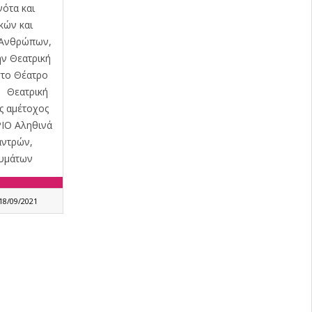
ότα και
κών και
 Ανθρώπων,
ην Θεατρική
στο Θέατρο
 Θεατρική
ς αμέτοχος
ΙΟ Αληθινά
αντρών,
θυμάτων
18/09/2021