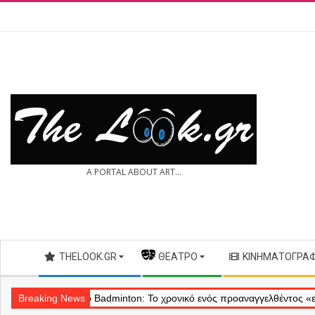
Skip
to
content
THE
A PORTAL ABOUT ART...
LOOK.GR
Secondary
THELOOK.GR
— ΘΈΑΤΡΟ
ΚΙΝΗΜΑΤΟΓΡΆ
Navigation
Menu
Θέατρο Badminton: Το χρονικό ενός προαναγγελθέντος «εγκλήματος»
Breaking News