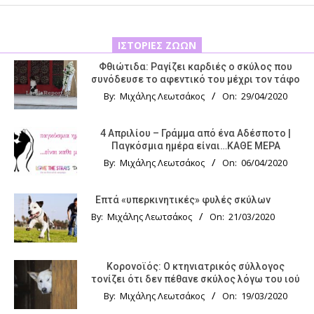
ΙΣΤΟΡΊΕΣ ΖΏΩΝ
Φθιώτιδα: Ραγίζει καρδιές ο σκύλος που
συνόδευσε το αφεντικό του μέχρι τον τάφο
By:
Μιχάλης Λεωτσάκος
On:
29/04/2020
4 Απριλίου – Γράμμα από ένα Αδέσποτο |
Παγκόσμια ημέρα είναι…ΚΑΘΕ ΜΕΡΑ
By:
Μιχάλης Λεωτσάκος
On:
06/04/2020
Επτά «υπερκινητικές» φυλές σκύλων
By:
Μιχάλης Λεωτσάκος
On:
21/03/2020
Κορονοϊός: Ο κτηνιατρικός σύλλογος
τονίζει ότι δεν πέθανε σκύλος λόγω του ιού
By:
Μιχάλης Λεωτσάκος
On:
19/03/2020