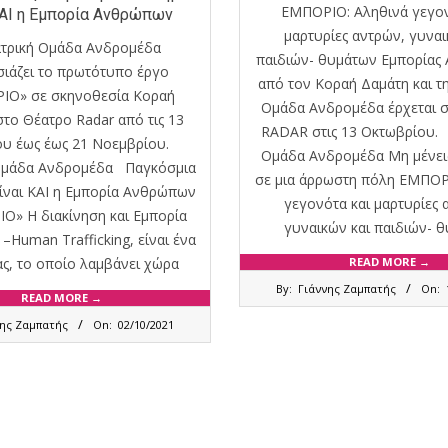
ΕΜΠΟΡΙΟ: Αληθινά γεγον
ΚΑΙ η Εμπορία Ανθρώπων
μαρτυρίες αντρών, γυναι
τρική Oμάδα Ανδρομέδα
παιδιών- θυμάτων Εμπορίας
ιάζει το πρωτότυπο έργο
από τον Κοραή Δαμάτη και τ
ΙΟ» σε σκηνοθεσία Κοραή
Oμάδα Ανδρομέδα έρχεται 
στο Θέατρο Radar από τις 13
RADAR στις 13 Οκτωβρίου.
ου έως έως 21 Νοεμβρίου.
Oμάδα Ανδρομέδα Μη μένει
Oμάδα Ανδρομέδα Παγκόσμια
σε μια άρρωστη πόλη ΕΜΠΟΡ
ίναι ΚΑΙ η Εμπορία Ανθρώπων
γεγονότα και μαρτυρίες 
» Η διακίνηση και Εμπορία
γυναικών και παιδιών- 
Human Trafficking, είναι ένα
ας, το οποίο λαμβάνει χώρα
READ MORE →
2021-
By:
Γιάννης Ζαμπατής
On:
09-
READ MORE →
18
νης Ζαμπατής
On:
02/10/2021