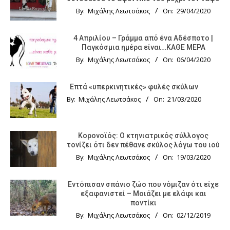
By:
Μιχάλης Λεωτσάκος
On:
29/04/2020
4 Απριλίου – Γράμμα από ένα Αδέσποτο |
Παγκόσμια ημέρα είναι…ΚΑΘΕ ΜΕΡΑ
By:
Μιχάλης Λεωτσάκος
On:
06/04/2020
Επτά «υπερκινητικές» φυλές σκύλων
By:
Μιχάλης Λεωτσάκος
On:
21/03/2020
Κορονοϊός: Ο κτηνιατρικός σύλλογος
τονίζει ότι δεν πέθανε σκύλος λόγω του ιού
By:
Μιχάλης Λεωτσάκος
On:
19/03/2020
Εντόπισαν σπάνιο ζώο που νόμιζαν ότι είχε
εξαφανιστεί – Μοιάζει με ελάφι και
ποντίκι
By:
Μιχάλης Λεωτσάκος
On:
02/12/2019