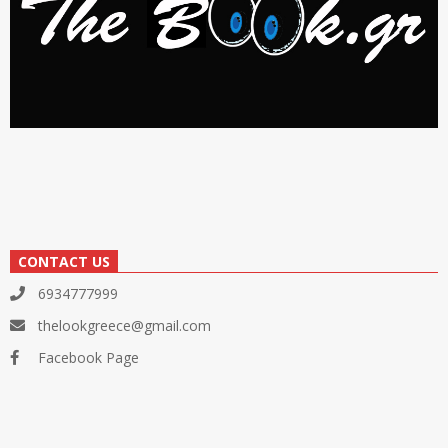
CONTACT US
6934777999
thelookgreece@gmail.com
Facebook Page