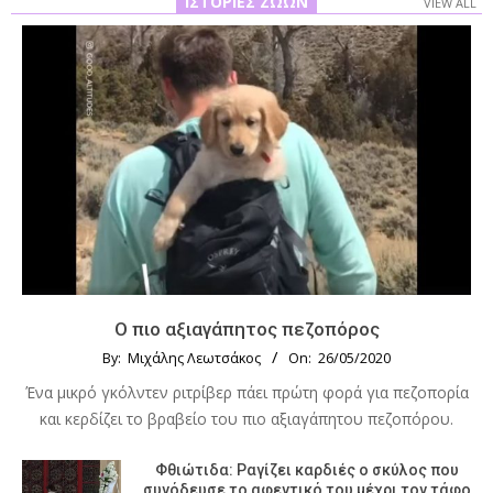
ΙΣΤΟΡΊΕΣ ΖΏΩΝ
VIEW ALL
Ο πιο αξιαγάπητος πεζοπόρος
By:
Μιχάλης Λεωτσάκος
On:
26/05/2020
Ένα μικρό γκόλντεν ριτρίβερ πάει πρώτη φορά για πεζοπορία
και κερδίζει το βραβείο του πιο αξιαγάπητου πεζοπόρου.
Φθιώτιδα: Ραγίζει καρδιές ο σκύλος που
συνόδευσε το αφεντικό του μέχρι τον τάφο