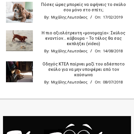
Πόσες ώρες μπορείς να αφήνεις το σκύλο
σου μόνο στο σπίτι;
By:
Μιχάλης Λεωτσάκος
On:
17/02/2019
Η πιο αξιολάτρευτη «μονομαχία»: Σκύλος
εναντίον… κάβουρα – Το τέλος θα σας
εκπλήξει (video)
By:
Μιχάλης Λεωτσάκος
On:
14/08/2018
Οδηγός KTΕΛ παίρνει μαζί του αδέσποτο
σκύλο για να μην υποφέρει από τον
καύσωνα
By:
Μιχάλης Λεωτσάκος
On:
08/07/2018