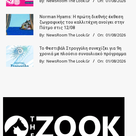
By:
NewsRoom The Look.Gr
On:
01/08/2026
Norman Hyams: Η πρώτη διεθνής έκθεση
ζωγραφικής του καλλιτέχνη ανοίγει στην
Πάτμο στις 12/08
By:
NewsRoom The Look.Gr
On:
01/08/2026
Το Φεστιβάλ Στρογγύλη συνεχίζει για 9η
χρονιά με πλούσιο συναυλιακό πρόγραμμα
By:
NewsRoom The Look.Gr
On:
01/08/2026