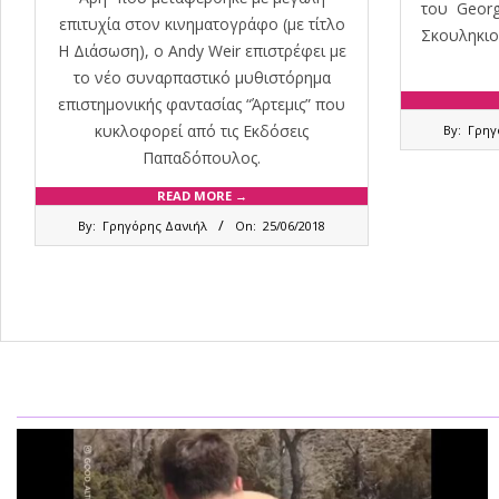
του George
επιτυχία στον κινηματογράφο (με τίτλο
Σκουληκιο
Η Διάσωση), ο Andy Weir επιστρέφει με
το νέο συναρπαστικό μυθιστόρημα
επιστημονικής φαντασίας “Άρτεμις” που
2018-
κυκλοφορεί από τις Εκδόσεις
By:
Γρηγ
06-
Παπαδόπουλος.
22
READ MORE →
2018-
By:
Γρηγόρης Δανιήλ
On:
25/06/2018
06-
25