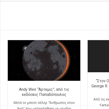
“Στον Ο
George R. 
Andy Weir “Άρτεμις”, από τις
εκδόσεις Παπαδόπουλος
Από τις ε
Μετά το μπεστ σέλερ “Άνθρωπος στον
Fanta
Άρη” που μεταφέρθηκε με μεγάλη