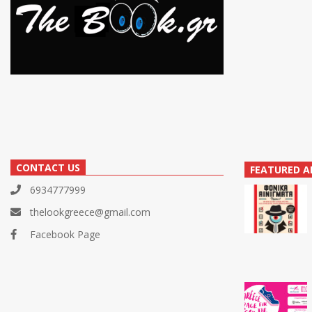
CONTACT US
FEATURED A
6934777999
thelookgreece@gmail.com
Facebook Page