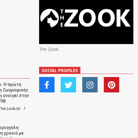
The Zook
SOCIAL PROFILES
: Η πρώτη
ση ζωγραφικής
η ανοίγει στην
/08
he Look.Gr
τρογγύλη
9η χρονιά με