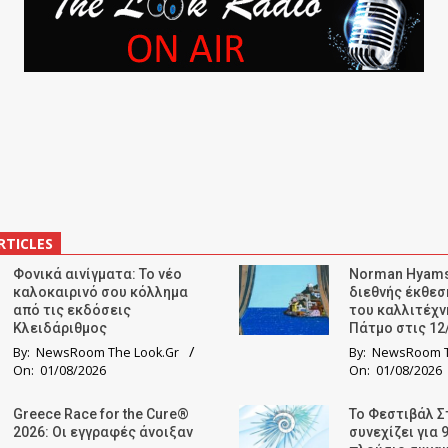
RTICLES
Φονικά αινίγματα: Το νέο
Norman Hyams
καλοκαιρινό σου κόλλημα
διεθνής έκθε
από τις εκδόσεις
του καλλιτέχν
Κλειδάριθμος
Πάτμο στις 12
By:
NewsRoom The Look.Gr
By:
NewsRoom T
On:
01/08/2026
On:
01/08/2026
Greece Race for the Cure®
Το Φεστιβάλ Σ
2026: Οι εγγραφές άνοιξαν
συνεχίζει για 