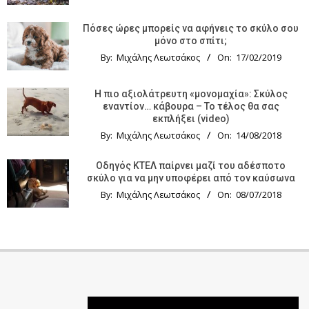
Πόσες ώρες μπορείς να αφήνεις το σκύλο σου
μόνο στο σπίτι;
By:
Μιχάλης Λεωτσάκος
On:
17/02/2019
Η πιο αξιολάτρευτη «μονομαχία»: Σκύλος
εναντίον… κάβουρα – Το τέλος θα σας
εκπλήξει (video)
By:
Μιχάλης Λεωτσάκος
On:
14/08/2018
Οδηγός KTΕΛ παίρνει μαζί του αδέσποτο
σκύλο για να μην υποφέρει από τον καύσωνα
By:
Μιχάλης Λεωτσάκος
On:
08/07/2018