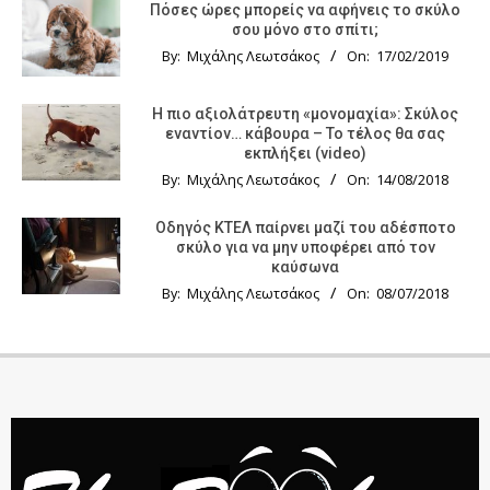
Πόσες ώρες μπορείς να αφήνεις το σκύλο
σου μόνο στο σπίτι;
By:
Μιχάλης Λεωτσάκος
On:
17/02/2019
Η πιο αξιολάτρευτη «μονομαχία»: Σκύλος
εναντίον… κάβουρα – Το τέλος θα σας
εκπλήξει (video)
By:
Μιχάλης Λεωτσάκος
On:
14/08/2018
Οδηγός KTΕΛ παίρνει μαζί του αδέσποτο
σκύλο για να μην υποφέρει από τον
καύσωνα
By:
Μιχάλης Λεωτσάκος
On:
08/07/2018