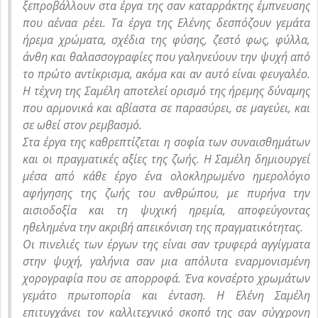
ξεπροβάλλουν στα έργα της σαν καταρράκτης έμπνευσης
που αέναα ρέει. Τα έργα της Ελένης δεσπόζουν γεμάτα
ήρεμα χρώματα, σχέδια της φύσης, ζεστό φως, φύλλα,
άνθη και θαλασσογραφίες που γαληνεύουν την ψυχή από
το πρώτο αντίκρισμα, ακόμα και αν αυτό είναι φευγαλέο.
Η τέχνη της Σαμέλη αποτελεί ορισμό της ήρεμης δύναμης
που αρμονικά και αβίαστα σε παρασύρει, σε μαγεύει, και
σε ωθεί στον ρεμβασμό.
Στα έργα της καθρεπτίζεται η σοφία των συναισθημάτων
και οι πραγματικές αξίες της ζωής. Η Σαμέλη δημιουργεί
μέσα από κάθε έργο ένα ολοκληρωμένο ημερολόγιο
αφήγησης της ζωής του ανθρώπου, με πυρήνα την
αισιοδοξία και τη ψυχική ηρεμία, αποφεύγοντας
ηθελημένα την ακριβή απεικόνιση της πραγματικότητας.
Οι πινελιές των έργων της είναι σαν τρυφερά αγγίγματα
στην ψυχή, γαλήνια σαν μια απόλυτα εναρμονισμένη
χορογραφία που σε απορροφά. Ένα κονσέρτο χρωμάτων
γεμάτο πρωτοπορία και ένταση. Η Ελένη Σαμέλη
επιτυγχάνει τον καλλιτεχνικό σκοπό της σαν σύγχρονη