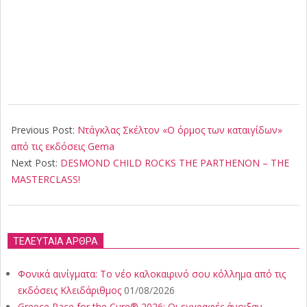
2024-
06-
Previous Post:
Ντάγκλας Σκέλτον «Ο όρμος των καταιγίδων»
18
από τις εκδόσεις Gema
Next Post:
DESMOND CHILD ROCKS THE PARTHENON – THE
MASTERCLASS!
ΤΕΛΕΥΤΑΙΑ ΑΡΘΡΑ
Φονικά αινίγματα: Το νέο καλοκαιρινό σου κόλλημα από τις
εκδόσεις Κλειδάριθμος
01/08/2026
Greece Race for the Cure® 2026: Οι εγγραφές άνοιξαν