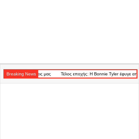
Secondary
σεις μας
Navigation
Breaking News
Τέλος εποχής: Η Bonnie Tyler έφυγε από τη ζωή στα 75 τ
Menu