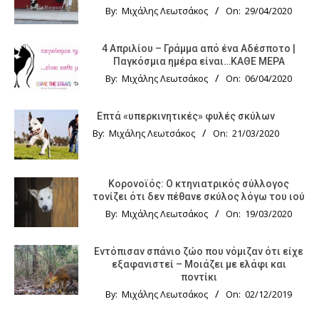
By:
Μιχάλης Λεωτσάκος
On:
29/04/2020
4 Απριλίου – Γράμμα από ένα Αδέσποτο |
Παγκόσμια ημέρα είναι…ΚΑΘΕ ΜΕΡΑ
By:
Μιχάλης Λεωτσάκος
On:
06/04/2020
Επτά «υπερκινητικές» φυλές σκύλων
By:
Μιχάλης Λεωτσάκος
On:
21/03/2020
Κορονοϊός: Ο κτηνιατρικός σύλλογος
τονίζει ότι δεν πέθανε σκύλος λόγω του ιού
By:
Μιχάλης Λεωτσάκος
On:
19/03/2020
Εντόπισαν σπάνιο ζώο που νόμιζαν ότι είχε
εξαφανιστεί – Μοιάζει με ελάφι και
ποντίκι
By:
Μιχάλης Λεωτσάκος
On:
02/12/2019