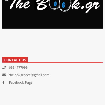
CONTACT US
6934777999
thelookgreece@gmail.com
Facebook Page