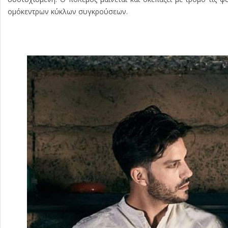
ομόκεντρων κύκλων συγκρούσεων.