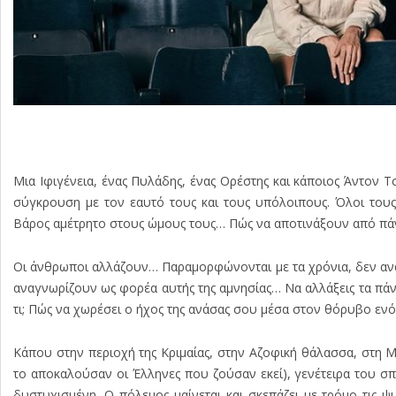
Μια Ιφιγένεια, ένας Πυλάδης, ένας Ορέστης και κάποιος Άντον
σύγκρουση με τον εαυτό τους και τους υπόλοιπους. Όλοι το
Βάρος αμέτρητο στους ώμους τους… Πώς να αποτινάξουν από πάν
Οι άνθρωποι αλλάζουν… Παραμορφώνονται με τα χρόνια, δεν ανα
αναγνωρίζουν ως φορέα αυτής της αμνησίας… Να αλλάξεις τα πάν
τι; Πώς να χωρέσει ο ήχος της ανάσας σου μέσα στον θόρυβο εν
Κάπου στην περιοχή της Κριμαίας, στην Αζοφική θάλασσα, στη Μ
το αποκαλούσαν οι Έλληνες που ζούσαν εκεί), γενέτειρα του 
δυστυχισμένη. Ο πόλεμος μαίνεται και σκεπάζει με τρόμο τις 