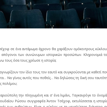
 Τσέχοφ σε ένα αντάμωμα άχρονο θα χαράξουν ομόκεντρους κύκλου
υς απόγονοι των συνώνυμων ιστορικών προσώπων. Κληρονομιά τ
ω τους όσα τους χρέωσε η ιστορία;
γνωρίζουν τον ίδιο τους τον εαυτό και συγκρούονται με καθετί π
τα… Να γίνεις αυτός που ποθείς… Να δηλώσεις τη δική σου ταυτότ
ός πολέμου;
αριούπολη την πληγωμένη και σ’ ένα λιμάνι, Ταγκανρόγκ το όνομά
σπουδαίου Ρώσου συγγραφέα Άντον Τσέχοφ, εκτυλίσσεται η ιστορί
ψυχές των ανθρώπων. Είναι ο κύκλος με τη μεγαλύτερη διάμετρο 