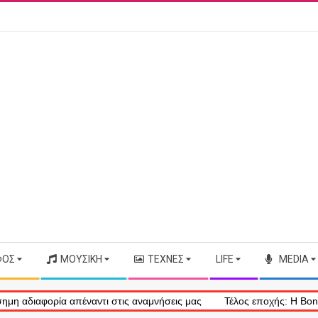
ΦΟΣ
ΜΟΥΣΙΚΉ
ΤΈΧΝΕΣ
LIFE
MEDIA
τις αναμνήσεις μας
Τέλος εποχής: Η Bonnie Tyler έφυγε από τη ζω