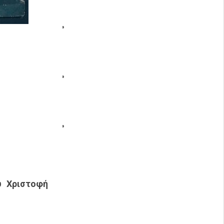
υ Χριστοφή
.