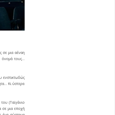
ς σε μια αέναη
ο όνομά τους…
ου ενστικτωδώς
ητα… Κι ύστερα
 του (Ταϊγάνιο
α σε μια εποχή
σε ένα σύστημα