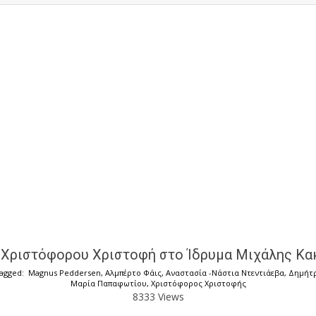
 Χριστόφορου Χριστοφή στο Ίδρυμα Μιχάλης Κακ
agged:
Magnus Peddersen
,
Αλμπέρτο Φάις
,
Αναστασία -Νάστια Ντεντιάεβα
,
Δημήτ
Μαρία Παπαφωτίου
,
Χριστόφορος Χριστοφής
8333 Views