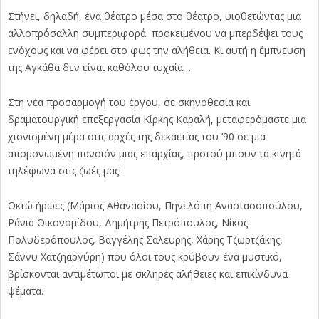
Στήνει, δηλαδή, ένα θέατρο μέσα στο θέατρο, υιοθετώντας μια
αλλοπρόσαλλη συμπεριφορά, προκειμένου να μπερδέψει τους
ενόχους και να φέρει στο φως την αλήθεια. Κι αυτή η έμπνευση
της Αγκάθα δεν είναι καθόλου τυχαία…
Στη νέα προσαρμογή του έργου, σε σκηνοθεσία και
δραματουργική επεξεργασία Κίρκης Καραλή, μεταφερόμαστε μια
χιονισμένη μέρα στις αρχές της δεκαετίας του ’90 σε μια
απομονωμένη πανσιόν μιας επαρχίας, προτού μπουν τα κινητά
τηλέφωνα στις ζωές μας!
Οκτώ ήρωες (Μάριος Αθανασίου, Πηνελόπη Αναστασοπούλου,
Ράνια Οικονομίδου, Δημήτρης Πετρόπουλος, Νίκος
Πολυδερόπουλος, Βαγγέλης Σαλευρής, Χάρης Τζωρτζάκης,
Σάννυ Χατζηαργύρη) που όλοι τους κρύβουν ένα μυστικό,
βρίσκονται αντιμέτωποι με σκληρές αλήθειες και επικίνδυνα
ψέματα.