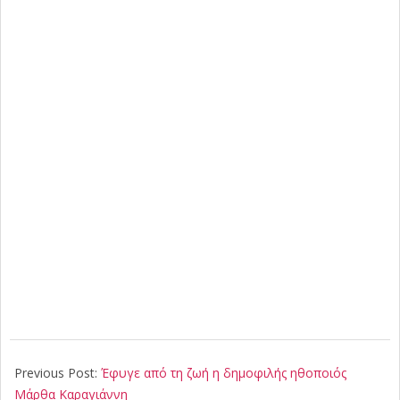
2022-
09-
Previous Post:
Έφυγε από τη ζωή η δημοφιλής ηθοποιός
18
Μάρθα Καραγιάννη