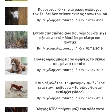
Κορονοϊός: Ο κτηνιατρικός σύλλογος
τονίζει ότι δεν πέθανε σκύλος λόγω του ιού
By:
Μιχάλης Λεωτσάκος
On:
19/03/2020
Εντόπισαν σπάνιο ζώο που νόμιζαν ότι είχε
εξαφανιστεί – Μοιάζει με ελάφι και
ποντίκι
By:
Μιχάλης Λεωτσάκος
On:
02/12/2019
Πόσες ώρες μπορείς να αφήνεις το σκύλο
σου μόνο στο σπίτι;
By:
Μιχάλης Λεωτσάκος
On:
17/02/2019
Η πιο αξιολάτρευτη «μονομαχία»: Σκύλος
εναντίον… κάβουρα – Το τέλος θα σας
εκπλήξει (video)
By:
Μιχάλης Λεωτσάκος
On:
14/08/2018
Οδηγός KTΕΛ παίρνει μαζί του αδέσποτο