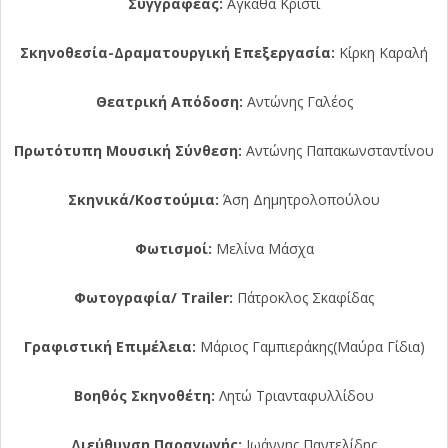
Συγγραφέας:
Αγκάθα Κρίστι
Σκηνοθεσία-Δραματουργική Επεξεργασία:
Κίρκη Καραλή
Θεατρική Απόδοση:
Αντώνης Γαλέος
Πρωτότυπη Μουσική Σύνθεση:
Αντώνης Παπακωνσταντίνου
Σκηνικά/Κοστούμια:
Άση Δημητρολοπούλου
Φωτισμοί:
Μελίνα Μάσχα
Φωτογραφία/ Trailer
:
Πάτροκλος Σκαφίδας
Γραφιστική Επιμέλεια:
Μάριος Γαμπιεράκης(Μαύρα Γίδια)
Βοηθός Σκηνοθέτη:
Λητώ Τριανταφυλλίδου
Διεύθυνση Παραγωγής:
Ιωάννης Παντελίδης