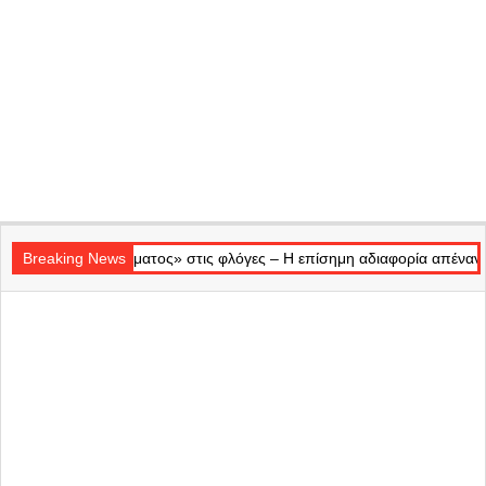
Secondary
τος» στις φλόγες – Η επίσημη αδιαφορία απέναντι στις αναμνήσεις μα
Navigation
Breaking News
Menu