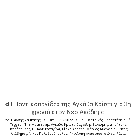
«Η Ποντικοπαγίδα» της Αγκάθα Κρίστι για 3η
χρονιά στον Νέο Ακάδημο
By:
Γιάννης Ζαμπατής
On:
18/09/2022
In:
Θεατρικές Παραστάσεις
Tagged:
The Mousetrap
,
Αγκάθα Κρίστι
,
Βαγγέλης Σαλεύρης
,
Δημήτρης
Πετρόπουλος
,
Η Ποντικοπαγίδα
,
Κίρκη Καραλή
,
Μάριος Αθανασίου
,
Νέος
Ακάδημος
,
Νίκος Πολυδερόπουλος
,
Πηνελόπη Αναστασοπούλου
,
Ράνια