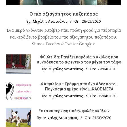
Ο πιο αξιαγάπητος πεζοπόρος
By:
Μιχάλης Λεωτσάκος
On:
26/05/2020
Ένα μικρό γκόλντεν ριτρίβερ πάει πρώτη φορά για πεζοπορία
και κερδίζει το βραβείο του πιο αξιαγάπητου πεζοπόρου.
Shares Facebook Twitter Google+
Φθιώτιδα: Ραγίζει καρδιές ο σκύλος που
συνόδευσε το αφεντικό του μέχρι τον τάφο
By:
Μιχάλης Λεωτσάκος
On:
29/04/2020
4 Απριλίου – Γράμμα από ένα Αδέσποτο |
Παγκόσμια ημέρα είναι…ΚΑΘΕ ΜΕΡΑ
By:
Μιχάλης Λεωτσάκος
On:
06/04/2020
Επτά «υπερκινητικές» φυλές σκύλων
By:
Μιχάλης Λεωτσάκος
On:
21/03/2020