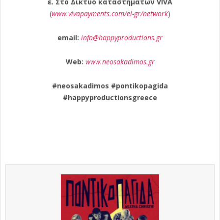
ε. Στο Δίκτυο καταστημάτων VIVA
(
www.vivapayments.com/el-gr/network
)
email
:
info@happyproductions.gr
Web
:
www.neosakadimos.gr
#neosakadimos #pontikopagida
#happyproductionsgreece