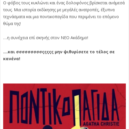
Ο φόβος τους κυκλώνει και ένας δολοφόνος βρίσκεται ανάμεσά
τους. Μια ιστορία εκδίκησης με μεγάλές ανατροπές, έξυπνα
τεχνάσματα και μια ποντικοπαγίδα που περιμένει το επόμενο
θύμα της!
….η συνέχεια επί σκηνής στον ΝΕΟ Ακάδημο!
….και σσσσσσσσσςςςςς μην ψιθυρίσετε το τέλος σε
κανένα!