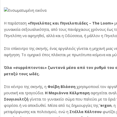
Η παράσταση
«Πηνελόπες και Πηνελοπιάδες – The Loom»
μι
γυναικεία σεξουαλικότητα, από τους πανάρχαιους χρόνους έως τ
Πηνελόπη να αφηγηθεί, αλλά και η Οδύσσεια, ή μάλλον η Πηνελοπ
Στο επίκεντρο της σκηνής, ένας αργαλειός γίνεται η μηχανή μιας
αφήγηση. Το ομηρικό έπος πλέκεται με πρωτότυπα κείμενα και μύ
Όλα «συρράπτονται» ζωντανά μέσα από τον ρυθμό του α
μεταξύ τους ωδές.
Στο κέντρο της σκηνής, η
Φοίβη Βλάσση
χρησιμοποιεί τον αργαλ
μουσική και τραγούδια.
Η Μαριάννα Κάλμπαρη
αφηγείται αναλ
Σουγιουλτζή
γίνεται το γυναικείο σώμα που παλεύει με τα όριά
φορέσει ή να απεκδυθεί. Μέσα από τις δημιουργίες της
’
ergon
, η
μεταμόρφωσης και πολιτισμού, ενώ η
Στέλλα Κάλτσου
φωτίζει