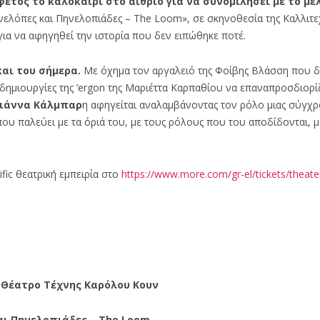
έτος το καλοκαίρι στο αίθριο για να συνομιλήσει με το μέ
ηνελόπες και Πηνελοπιάδες – The Loom», σε σκηνοθεσία της Καλλιτε
ια να αφηγηθεί την ιστορία που δεν ειπώθηκε ποτέ.
και του σήμερα.
Με όχημα τον αργαλειό της Φοίβης Βλάσση που δ
ς δημιουργίες της ’ergon της Μαριέττα Καρπαθίου να επαναπροσδιορί
ιάννα Κάλμπαρ
η αφηγείται αναλαμβάνοντας τον ρόλο μιας σύγχ
ου παλεύει με τα όριά του, με τους ρόλους που του αποδίδονται, μ
fic
θεατρική εμπειρία στο
https://www.more.com/gr-el/
tickets/theate
& Θέατρο Τέχνης Καρόλου Κουν
αι Πηνελοπιάδες – The Loom