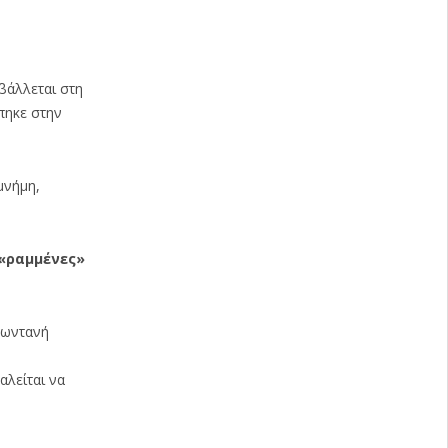
ιβάλλεται στη
πηκε στην
μνήμη,
 «ραμμένες»
ζωντανή
αλείται να
υ