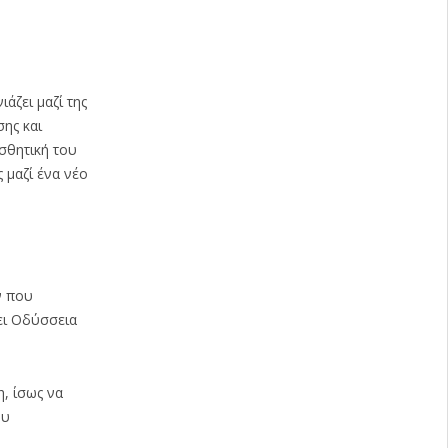
ιάζει μαζί της
ης και
ισθητική του
 μαζί ένα νέο
ν που
ει Οδύσσεια
, ίσως να
ου