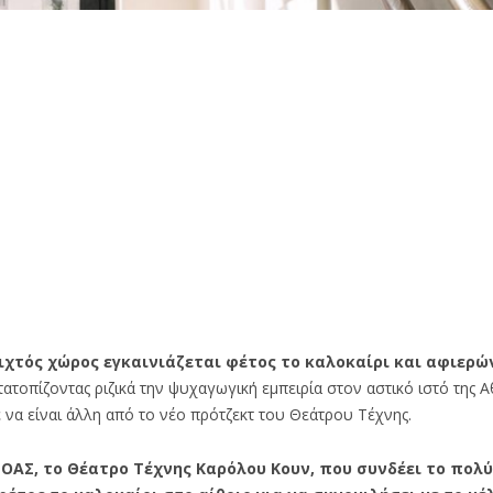
οιχτός χώρος εγκαινιάζεται φέτος το καλοκαίρι και αφιερώ
τοπίζοντας ριζικά την ψυχαγωγική εμπειρία στον αστικό ιστό της Α
να είναι άλλη από το νέο πρότζεκτ του Θεάτρου Τέχνης.
ΟΑΣ, το Θέατρο Τέχνης Καρόλου Κουν, που συνδέει το πολ