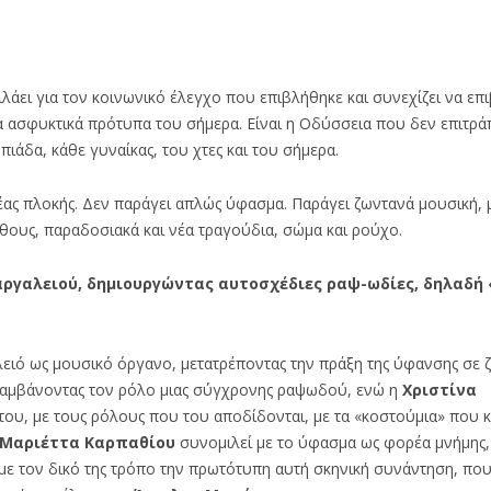
λάει για τον κοινωνικό έλεγχο που επιβλήθηκε και συνεχίζει να επ
α ασφυκτικά πρότυπα του σήμερα. Είναι η Οδύσσεια που δεν επιτρά
ιάδα, κάθε γυναίκας, του χτες και του σήμερα.
 νέας πλοκής. Δεν παράγει απλώς ύφασμα. Παράγει ζωντανά μουσική, 
θους, παραδοσιακά και νέα τραγούδια, σώμα και ρούχο.
ργαλειού, δημιουργώντας αυτοσχέδιες ραψ-ωδίες, δηλαδή
ειό ως μουσικό όργανο, μετατρέποντας την πράξη της ύφανσης σε 
αμβάνοντας τον ρόλο μιας σύγχρονης ραψωδού, ενώ η
Χριστίνα
 του, με τους ρόλους που του αποδίδονται, με τα «κοστούμια» που κ
Μαριέττα
Καρπαθίου
συνομιλεί με το ύφασμα ως φορέα μνήμης,
 με τον δικό της τρόπο την πρωτότυπη αυτή σκηνική συνάντηση, πο