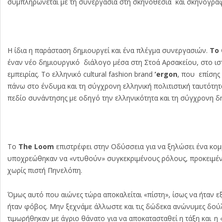
συμπληρώνεται με τη συνεργασία στη σκηνοθεσία και σκηνογραφ
Η ίδια η παράσταση δημιουργεί και ένα πλέγμα συνεργασιών.
Το
έναν νέο δημιουργικό διάλογο μέσα στη Στοά Αρσακείου, στο ιστ
εμπειρίας. Το ελληνικό cultural fashion brand
’
ergon
, που επίσης
πάνω στο ένδυμα και τη σύγχρονη ελληνική πολιτιστική ταυτότητ
πεδίο συνάντησης με οδηγό την ελληνικότητα και τη σύγχρονη δ
Το
The Loom
επιστρέφει στην Οδύσσεια για να ξηλώσει ένα κομ
υποχρεώθηκαν να «ντυθούν» συγκεκριμένους ρόλους, προκειμέν
χωρίς πιστή Πηνελόπη.
Όμως αυτό που αιώνες τώρα αποκαλείται «πίστη», ίσως να ήταν ε
ήταν φόβος. Μην ξεχνάμε άλλωστε και τις δώδεκα ανώνυμες δούλε
τιμωρήθηκαν με άγριο θάνατο για να αποκατασταθεί η τάξη και η 