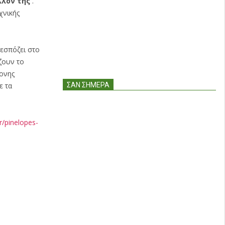
λλον της
.
χνικής
εσπόζει στο
ζουν το
ρονης
ε τα
ΣΑΝ ΣΉΜΕΡΑ
r/pinelopes-