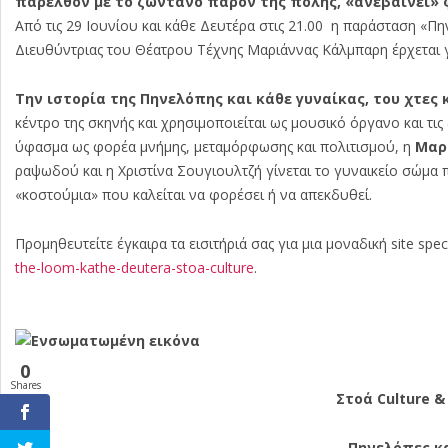
παρελθόν με το ζωντανό παρόν της πόλης, «ανεβαίνει» φ
Από τις 29 Ιουνίου και κάθε Δευτέρα στις 21.00 η παράσταση «Π
Διευθύντριας του Θέατρου Τέχνης Μαριάννας Κάλμπαρη έρχεται γ
Την ιστορία της Πηνελόπης και κάθε γυναίκας, του χτες 
κέντρο της σκηνής και χρησιμοποιείται ως μουσικό όργανο και τι
ύφασμα ως φορέα μνήμης, μεταμόρφωσης και πολιτισμού, η
Μαρ
ραψωδού και η Χριστίνα Σουγιουλτζή γίνεται το γυναικείο σώμα π
«κοστούμια» που καλείται να φορέσει ή να απεκδυθεί.
Προμηθευτείτε έγκαιρα τα εισιτήριά σας για μια μοναδική
site
speci
the-
loom-kathe-deutera-stoa-
culture
.
0
Shares
Στοά Culture 
Πηνελόπες κ