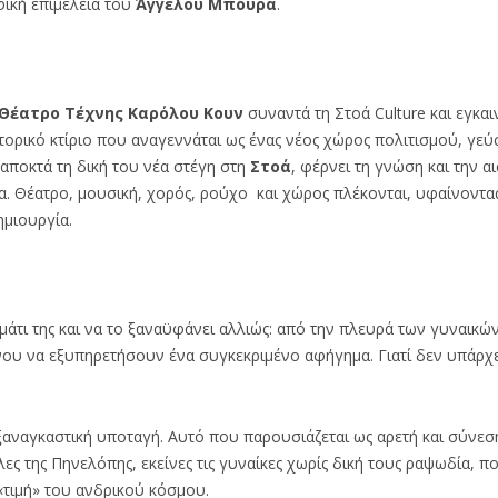
ική επιμέλεια του
Άγγελου Μπούρα
.
 Θέατρο Τέχνης Καρόλου Κουν
συναντά τη Στοά Culture και εγκαιν
ορικό κτίριο που αναγεννάται ως ένας νέος χώρος πολιτισμού, γεύσ
 αποκτά τη δική του νέα στέγη στη
Στοά
, φέρνει τη γνώση και την α
α. Θέατρο, μουσική, χορός, ρούχο και χώρος πλέκονται, υφαίνοντας
ημιουργία.
μάτι της και να το ξαναϋφάνει αλλιώς: από την πλευρά των γυναικώ
ου να εξυπηρετήσουν ένα συγκεκριμένο αφήγημα. Γιατί δεν υπάρχ
ξαναγκαστική υποταγή. Αυτό που παρουσιάζεται ως αρετή και σύνεση
ς της Πηνελόπης, εκείνες τις γυναίκες χωρίς δική τους ραψωδία, π
«τιμή» του ανδρικού κόσμου.