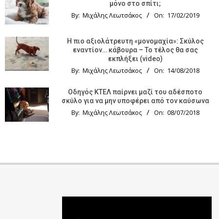
μόνο στο σπίτι;
By:
Μιχάλης Λεωτσάκος
On:
17/02/2019
Η πιο αξιολάτρευτη «μονομαχία»: Σκύλος
εναντίον… κάβουρα – Το τέλος θα σας
εκπλήξει (video)
By:
Μιχάλης Λεωτσάκος
On:
14/08/2018
Οδηγός KTΕΛ παίρνει μαζί του αδέσποτο
σκύλο για να μην υποφέρει από τον καύσωνα
By:
Μιχάλης Λεωτσάκος
On:
08/07/2018