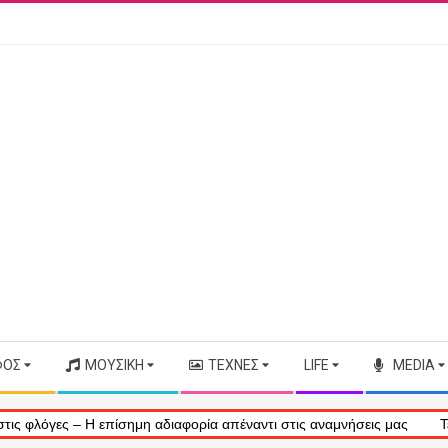
ΦΟΣ
ΜΟΥΣΙΚΉ
ΤΈΧΝΕΣ
LIFE
MEDIA
ίσημη αδιαφορία απέναντι στις αναμνήσεις μας
Τέλος εποχής: Η B