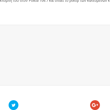
πομπή του στον Politia 106.7 και σπάει το ρεκόρ των καλεσμένων 