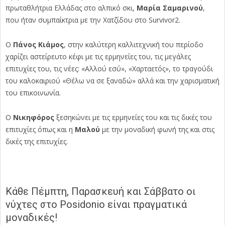
πρωταθλήτρια Ελλάδας στο αλπικό σκι,
Μαρία Σαμαρινού
,
που ήταν συμπαίκτρια με την Χατζίδου στο Survivor2.
Ο
Πάνος Κιάμος
, στην καλύτερη καλλιτεχνική του περίοδο
χαρίζει αστείρευτο κέφι με τις ερμηνείες του, τις μεγάλες
επιτυχίες του, τις νέες: «Αλλού εσύ», «Χαρταετός», το τραγούδι
του καλοκαιριού «Θέλω να σε ξαναδώ» αλλά και την χαρισματική
του επικοινωνία.
Ο
Νικηφόρος
ξεσηκώνει με τις ερμηνείες του και τις δικές του
επιτυχίες όπως και η
Μαλού
με την μοναδική φωνή της και στις
δικές της επιτυχίες.
Κάθε Πέμπτη, Παρασκευή και Σάββατο οι
νύχτες στο Posidonio είναι πραγματικά
μοναδικές!