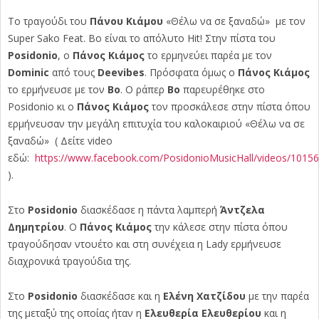
Το τραγούδι του
Πάνου Κιάμου
«Θέλω να σε ξαναδώ» με τον
Super Sako Feat. Bo είναι το απόλυτο Hit! Στην πίστα του
Posidonio
, o
Πάνος Κιάμος
το ερμηνεύει παρέα με τον
Dominic
από τους
Deevibes
. Πρόσφατα όμως ο
Πάνος Κιάμος
το ερμήνευσε με τον
Bo
. Ο ράπερ
Bo
παρευρέθηκε στο
Posidonio κι ο
Πάνος Κιάμος
τον προσκάλεσε στην πίστα όπου
ερμήνευσαν την μεγάλη επιτυχία του καλοκαιριού «Θέλω να σε
ξαναδώ» ( Δείτε video
εδώ:
https://www.facebook.com/PosidonioMusicHall/videos/1015
).
Στο
Posidonio
διασκέδασε η πάντα λαμπερή
Άντζελα
Δημητρίου
. Ο
Πάνος Κιάμος
την κάλεσε στην πίστα όπου
τραγούδησαν ντουέτο και στη συνέχεια η Lady ερμήνευσε
διαχρονικά τραγούδια της.
Στο
Posidonio
διασκέδασε και η
Ελένη Χατζίδου
με την παρέα
της μεταξύ της οποίας ήταν η
Ελευθερία Ελευθερίου
και η