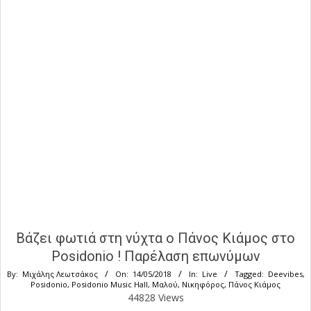
Βάζει φωτιά στη νύχτα ο Πάνος Κιάμος στο
Posidonio ! Παρέλαση επωνύμων
By:
Μιχάλης Λεωτσάκος
On:
14/05/2018
In:
Live
Tagged:
Deevibes
,
Posidonio
,
Posidonio Music Hall
,
Μαλού
,
Νικηφόρος
,
Πάνος Κιάμος
44828 Views