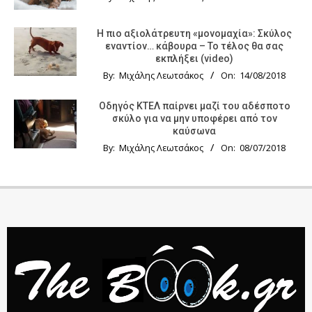
Η πιο αξιολάτρευτη «μονομαχία»: Σκύλος
εναντίον… κάβουρα – Το τέλος θα σας
εκπλήξει (video)
By:
Μιχάλης Λεωτσάκος
On:
14/08/2018
Οδηγός KTΕΛ παίρνει μαζί του αδέσποτο
σκύλο για να μην υποφέρει από τον
καύσωνα
By:
Μιχάλης Λεωτσάκος
On:
08/07/2018