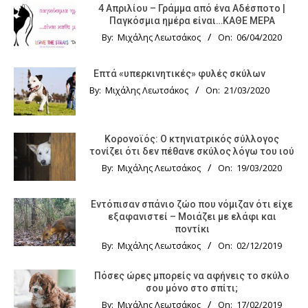
4 Απριλίου – Γράμμα από ένα Αδέσποτο |
Παγκόσμια ημέρα είναι…ΚΑΘΕ ΜΕΡΑ
By:
Μιχάλης Λεωτσάκος
On:
06/04/2020
Επτά «υπερκινητικές» φυλές σκύλων
By:
Μιχάλης Λεωτσάκος
On:
21/03/2020
Κορονοϊός: Ο κτηνιατρικός σύλλογος
τονίζει ότι δεν πέθανε σκύλος λόγω του ιού
By:
Μιχάλης Λεωτσάκος
On:
19/03/2020
Εντόπισαν σπάνιο ζώο που νόμιζαν ότι είχε
εξαφανιστεί – Μοιάζει με ελάφι και
ποντίκι
By:
Μιχάλης Λεωτσάκος
On:
02/12/2019
Πόσες ώρες μπορείς να αφήνεις το σκύλο
σου μόνο στο σπίτι;
By:
Μιχάλης Λεωτσάκος
On:
17/02/2019