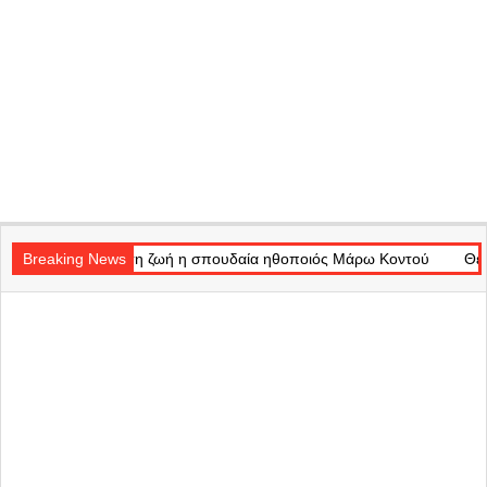
Secondary
 τη ζωή η σπουδαία ηθοποιός Μάρω Κοντού
Navigation
Breaking News
Θέατρο Badminton: Τ
Menu