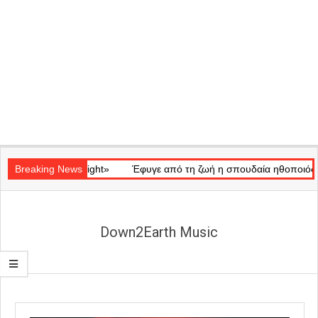
Secondary
κό «Ray of Light»
Navigation
Breaking News
Έφυγε από τη ζωή η σπουδαία ηθοποιός Μάρω
Menu
Down2Earth Music