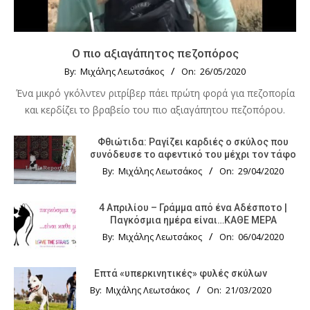
Ο πιο αξιαγάπητος πεζοπόρος
By:
Μιχάλης Λεωτσάκος
On:
26/05/2020
Ένα μικρό γκόλντεν ριτρίβερ πάει πρώτη φορά για πεζοπορία
και κερδίζει το βραβείο του πιο αξιαγάπητου πεζοπόρου.
Φθιώτιδα: Ραγίζει καρδιές ο σκύλος που
συνόδευσε το αφεντικό του μέχρι τον τάφο
By:
Μιχάλης Λεωτσάκος
On:
29/04/2020
4 Απριλίου – Γράμμα από ένα Αδέσποτο |
Παγκόσμια ημέρα είναι…ΚΑΘΕ ΜΕΡΑ
By:
Μιχάλης Λεωτσάκος
On:
06/04/2020
Επτά «υπερκινητικές» φυλές σκύλων
By:
Μιχάλης Λεωτσάκος
On:
21/03/2020