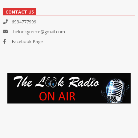
CONTACT US
6934777999
thelookgreece@gmail.com
Facebook Page