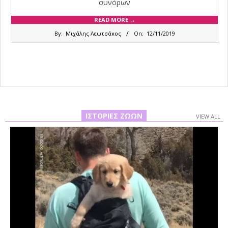
συνόρων
READ MORE →
2019-
By:
Μιχάλης Λεωτσάκος
On:
12/11/2019
11-
12
ΙΣΤΟΡΊΕΣ ΖΏΩΝ
VIEW ALL