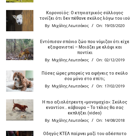
Κορονοϊός: Ο κτηνιατρικός σύλλογος
τονίζει ότι δεν πέθανε σκύλος λόγω του ιού
By:
Μιχάλης Λεωτσάκος
On:
19/03/2020
Εντόπισαν σπάνιο ζώο που νόμιζαν ότι είχε
εξαφανιστεί – Μοιάζει με ελάφι και
ποντίκι
By:
Μιχάλης Λεωτσάκος
On:
02/12/2019
Πόσες ώρες μπορείς να αφήνεις το σκύλο
σου μόνο στο σπίτι;
By:
Μιχάλης Λεωτσάκος
On:
17/02/2019
Η πιο αξιολάτρευτη «μονομαχία»: Σκύλος
εναντίον… κάβουρα – Το τέλος θα σας
εκπλήξει (video)
By:
Μιχάλης Λεωτσάκος
On:
14/08/2018
Οδηγός KTΕΛ παίρνει μαζί του αδέσποτο