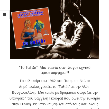
“Το Ταξίδι”: Μια ταινία σαν…λογοτεχνικό
αριστούργημα!!!
Το καλοκαίρι του 1962 στο Πέραμα ο Ντίνος
Δημόπουλος γυρίζει το “Ταξίδι” με την Αλίκη
Βουγιουκλάκη. Μια ταινία με δραματικό στόρι (με την
υπογραφή του Βαγγέλη Γκούφα) που δίνει την ευκαιρία
στην Εθνική μας Σταρ να ξεφύγει από τους ανέμελους