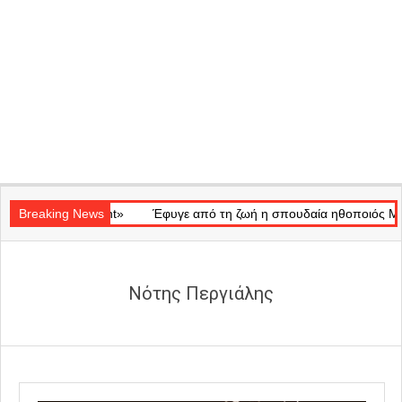
Secondary
ay of Light»
Navigation
Breaking News
Έφυγε από τη ζωή η σπουδαία ηθοποιός Μάρω Κοντ
Menu
Νότης Περγιάλης