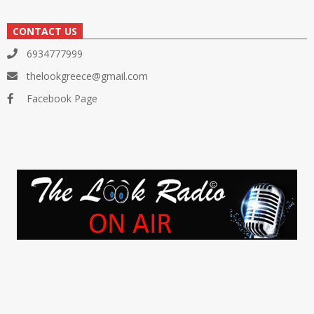
CONTACT US
6934777999
thelookgreece@gmail.com
Facebook Page