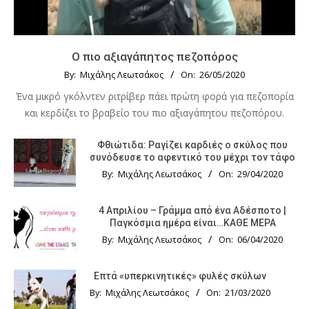
Ο πιο αξιαγάπητος πεζοπόρος
By:
Μιχάλης Λεωτσάκος
On:
26/05/2020
Ένα μικρό γκόλντεν ριτρίβερ πάει πρώτη φορά για πεζοπορία
και κερδίζει το βραβείο του πιο αξιαγάπητου πεζοπόρου.
Φθιώτιδα: Ραγίζει καρδιές ο σκύλος που
συνόδευσε το αφεντικό του μέχρι τον τάφο
By:
Μιχάλης Λεωτσάκος
On:
29/04/2020
4 Απριλίου – Γράμμα από ένα Αδέσποτο |
Παγκόσμια ημέρα είναι…ΚΑΘΕ ΜΕΡΑ
By:
Μιχάλης Λεωτσάκος
On:
06/04/2020
Επτά «υπερκινητικές» φυλές σκύλων
By:
Μιχάλης Λεωτσάκος
On:
21/03/2020