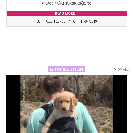
Φίνος Φιλμ εγκαινιάζει τα
READ MORE →
2019-
By:
Ηλίας Τάσκου
On:
11/04/2019
04-
11
ΙΣΤΟΡΊΕΣ ΖΏΩΝ
VIEW ALL