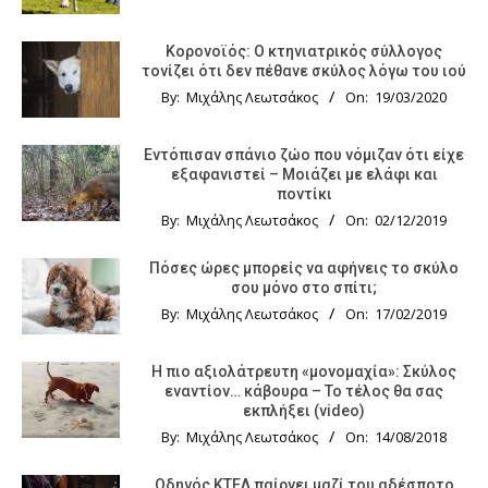
Κορονοϊός: Ο κτηνιατρικός σύλλογος
τονίζει ότι δεν πέθανε σκύλος λόγω του ιού
By:
Μιχάλης Λεωτσάκος
On:
19/03/2020
Εντόπισαν σπάνιο ζώο που νόμιζαν ότι είχε
εξαφανιστεί – Μοιάζει με ελάφι και
ποντίκι
By:
Μιχάλης Λεωτσάκος
On:
02/12/2019
Πόσες ώρες μπορείς να αφήνεις το σκύλο
σου μόνο στο σπίτι;
By:
Μιχάλης Λεωτσάκος
On:
17/02/2019
Η πιο αξιολάτρευτη «μονομαχία»: Σκύλος
εναντίον… κάβουρα – Το τέλος θα σας
εκπλήξει (video)
By:
Μιχάλης Λεωτσάκος
On:
14/08/2018
Οδηγός KTΕΛ παίρνει μαζί του αδέσποτο