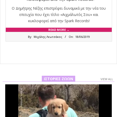
Ο Δημήτρης Νέζης επιστρέφει δυναμικά με την νέα του
επιτυχία που έχει τίτλο «Αιχμάλωτός Σου» και
κυκλοφορεί από την Spark Records!
READ MORE →
2019-
By:
Μιχάλης Λεωτσάκος
On:
18/06/2019
06-
18
ΙΣΤΟΡΊΕΣ ΖΏΩΝ
VIEW ALL