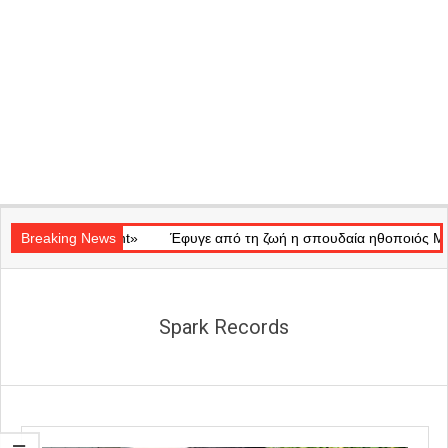
Secondary
Ray of Light»
Navigation
Breaking News
Έφυγε από τη ζωή η σπουδαία ηθοποιός Μάρω Κον
Menu
Spark Records