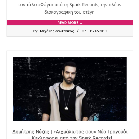
τον τίτλο «Φύγε» από τη Spark Records, την πλέον
δισκογραφική του στέγη.
READ MORE →
2019-
By:
Μιχάλης Λεωτσάκος
On:
15/12/2019
12-
15
Δημήτρης Νέζης | «Αιχμάλωτός σου» Νέο Τραγούδι
– Kυκλοφορεί από την Spark Records!