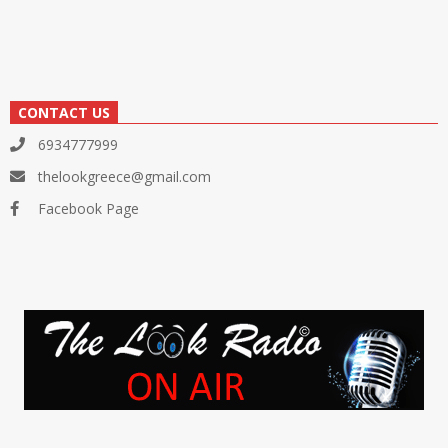
CONTACT US
6934777999
thelookgreece@gmail.com
Facebook Page