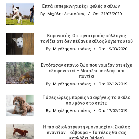
Επτά «υπερκινητικές» φυλές σκύλων
By:
Μιχάλης Λεωτσάκος
On:
21/03/2020
Κορονοϊός: Ο κτηνιατρικός σύλλογος
τονίζει ότι δεν πέθανε σκύλος λόγω του ιού
By:
Μιχάλης Λεωτσάκος
On:
19/03/2020
Εντόπισαν σπάνιο ζώο που νόμιζαν ότι είχε
εξαφανιστεί – Μοιάζει με ελάφι και
ποντίκι
By:
Μιχάλης Λεωτσάκος
On:
02/12/2019
Πόσες ώρες μπορείς να αφήνεις το σκύλο
σου μόνο στο σπίτι;
By:
Μιχάλης Λεωτσάκος
On:
17/02/2019
Η πιο αξιολάτρευτη «μονομαχία»: Σκύλος
εναντίον… κάβουρα – Το τέλος θα σας
εκπλήξει (video)