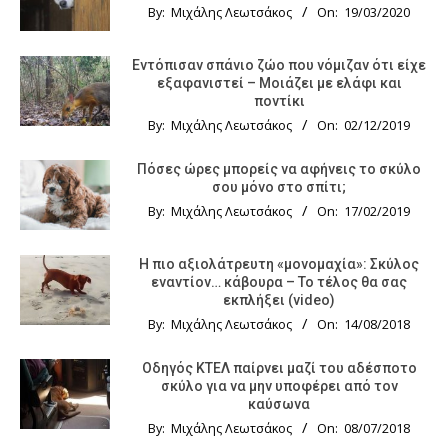
By:
Μιχάλης Λεωτσάκος
On:
19/03/2020
Εντόπισαν σπάνιο ζώο που νόμιζαν ότι είχε
εξαφανιστεί – Μοιάζει με ελάφι και
ποντίκι
By:
Μιχάλης Λεωτσάκος
On:
02/12/2019
Πόσες ώρες μπορείς να αφήνεις το σκύλο
σου μόνο στο σπίτι;
By:
Μιχάλης Λεωτσάκος
On:
17/02/2019
Η πιο αξιολάτρευτη «μονομαχία»: Σκύλος
εναντίον… κάβουρα – Το τέλος θα σας
εκπλήξει (video)
By:
Μιχάλης Λεωτσάκος
On:
14/08/2018
Οδηγός KTΕΛ παίρνει μαζί του αδέσποτο
σκύλο για να μην υποφέρει από τον
καύσωνα
By:
Μιχάλης Λεωτσάκος
On:
08/07/2018