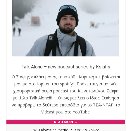
Talk Alone – new podcast series by Ksiafis
Ο Σιάφης «μιλάει μόνος του» κάθε Κυριακή και βρίσκεται
μόνιμα στο top ten του spotify!!! Πρόκειται για την νέα
χιουμοριστική σειρά podcast του Κωνσταντίνου Σιάφη
με τίτλο Talk Alone!!! Όπως μας λέει ο ίδιος: Ξεκίνησα
να προβάρω το δεύτερο επεισόδιο για το ΤΣΑ-ΝΤΑΡ, το
Vidcast μου στο YouTube.
READ MORE →
2022-
By:
Γιάννης Ζαμπατής
On:
27/12/2022