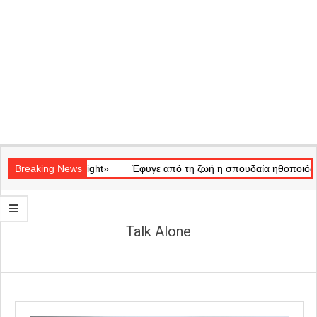
Secondary
ικό «Ray of Light»
Navigation
Breaking News
Έφυγε από τη ζωή η σπουδαία ηθοποιός Μάρω
Menu
Talk Alone