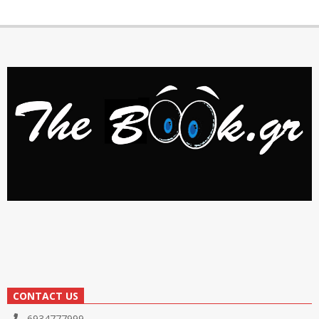
CONTACT US
6934777999