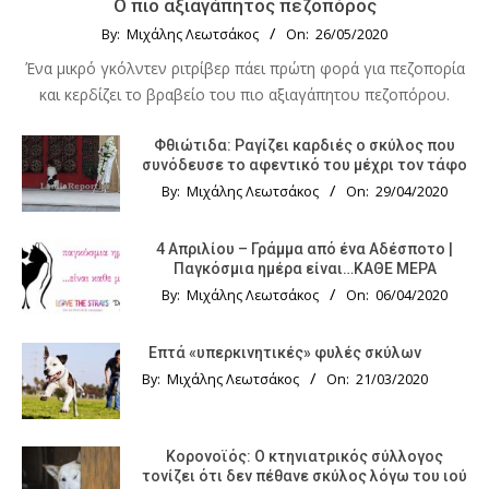
Ο πιο αξιαγάπητος πεζοπόρος
By:
Μιχάλης Λεωτσάκος
On:
26/05/2020
Ένα μικρό γκόλντεν ριτρίβερ πάει πρώτη φορά για πεζοπορία
και κερδίζει το βραβείο του πιο αξιαγάπητου πεζοπόρου.
Φθιώτιδα: Ραγίζει καρδιές ο σκύλος που
συνόδευσε το αφεντικό του μέχρι τον τάφο
By:
Μιχάλης Λεωτσάκος
On:
29/04/2020
4 Απριλίου – Γράμμα από ένα Αδέσποτο |
Παγκόσμια ημέρα είναι…ΚΑΘΕ ΜΕΡΑ
By:
Μιχάλης Λεωτσάκος
On:
06/04/2020
Επτά «υπερκινητικές» φυλές σκύλων
By:
Μιχάλης Λεωτσάκος
On:
21/03/2020
Κορονοϊός: Ο κτηνιατρικός σύλλογος
τονίζει ότι δεν πέθανε σκύλος λόγω του ιού