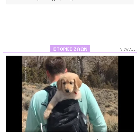
12-
27
ΙΣΤΟΡΊΕΣ ΖΏΩΝ
VIEW ALL