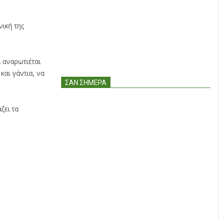
ική της
 αναρωτιέται
και γάντια, να
ΣΑΝ ΣΉΜΕΡΑ
ζει τα