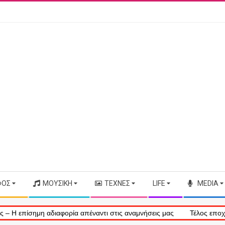
ΦΟΣ
ΜΟΥΣΙΚΉ
ΤΈΧΝΕΣ
LIFE
MEDIA
ιαφορία απέναντι στις αναμνήσεις μας
Τέλος εποχής: Η Bonnie Tyl