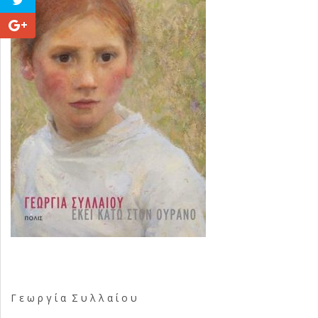
Γ ε ω ρ γ ί α Σ υ λ λ α ί ο υ