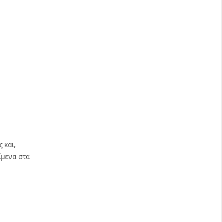
 και,
ίμενα στα