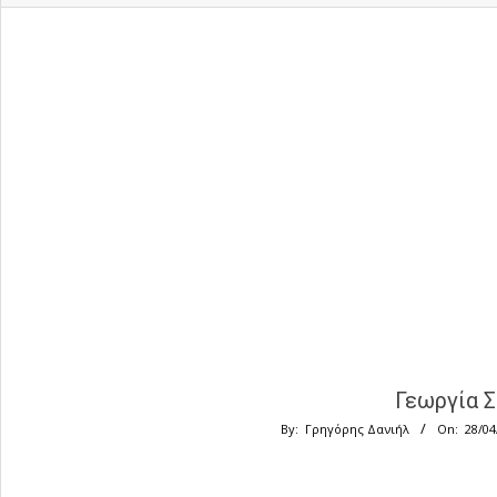
Γεωργία Σ
By:
Γρηγόρης Δανιήλ
On:
28/04