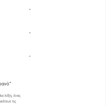
ρανό”
ια λέξη, ένας
κέτευε τις